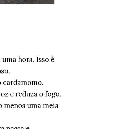
 uma hora. Isso é
so.
 o cardamomo.
oz e reduza o fogo.
elo menos uma meia
va passa e