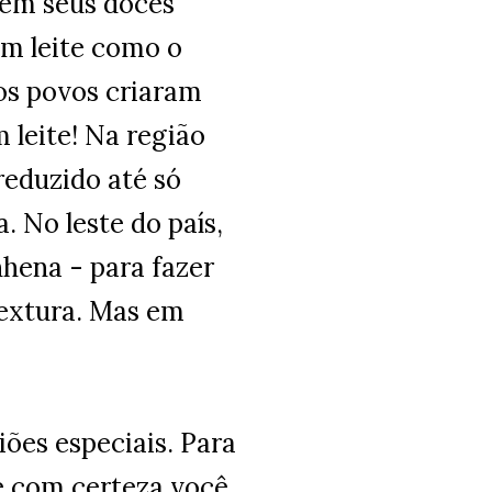
 tem seus doces
em leite como o
 os povos criaram
 leite! Na região
reduzido até só
 No leste do país,
hena - para fazer
textura. Mas em
ões especiais. Para
 e com certeza você