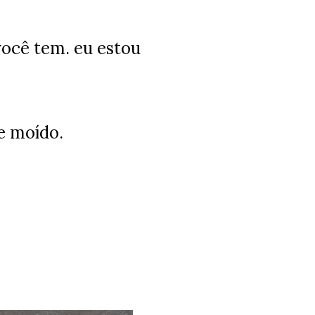
você tem. eu estou
e moído.