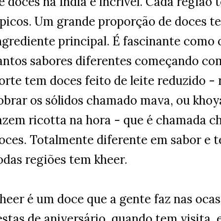
e doces na Índia é incrível. Cada região
ípicos. Um grande proporção de doces t
ngrediente principal. É fascinante como
antos sabores diferentes começando com
orte tem doces feito de leite reduzido - 
obrar os sólidos chamado mava, ou khoya.
azem ricotta na hora - que é chamada ch
oces. Totalmente diferente em sabor e 
odas regiões tem kheer.
heer é um doce que a gente faz nas ocasi
estas de aniversário, quando tem visita,