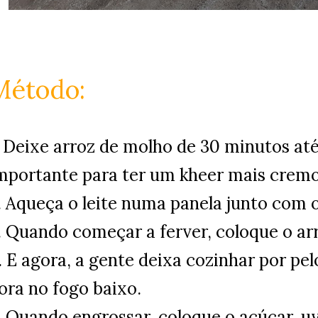
Método:
. Deixe arroz de molho de 30 minutos até
mportante para ter um kheer mais cremo
. Aqueça o leite numa panela junto com
. Quando começar a ferver, coloque o arr
. E agora, a gente deixa cozinhar por p
ora no fogo baixo.
. Quando engrossar, coloque o açúcar, u