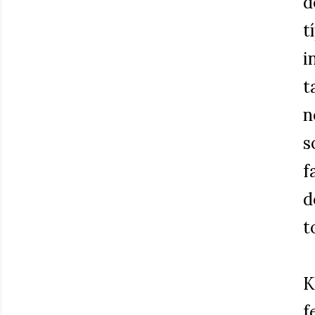
d
t
i
t
n
s
f
d
t
K
f