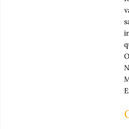
v
s
i
q
O
N
M
E